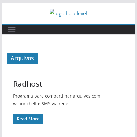
Pular
para
o
conteúdo
Arquivos
Radhost
Programa para compartilhar arquivos com
wLaunchelf e SMS via rede.
Read More