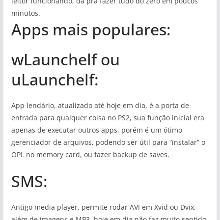
leitor funcionando, da pra fazer tudo do zero em poucos
minutos.
Apps mais populares:
wLaunchelf ou
uLaunchelf:
App lendário, atualizado até hoje em dia, é a porta de
entrada para qualquer coisa no PS2, sua função inicial era
apenas de executar outros apps, porém é um ótimo
gerenciador de arquivos, podendo ser útil para “instalar” o
OPL no memory card, ou fazer backup de saves.
SMS:
Antigo media player, permite rodar AVI em Xvid ou Dvix,
além de imagens e MP3, hoje em dia não faz muito sentido,