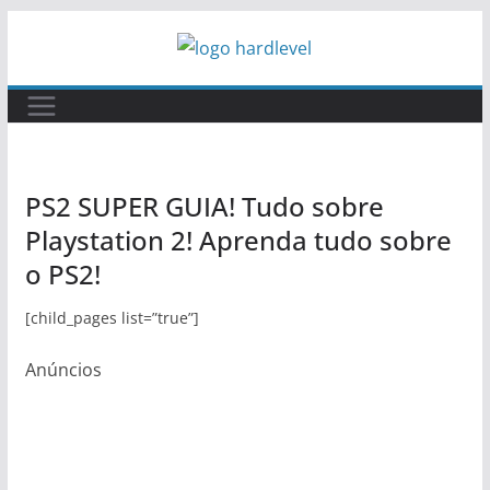
Pular
para
o
conteúdo
PS2 SUPER GUIA! Tudo sobre
Playstation 2! Aprenda tudo sobre
o PS2!
[child_pages list=”true”]
Anúncios