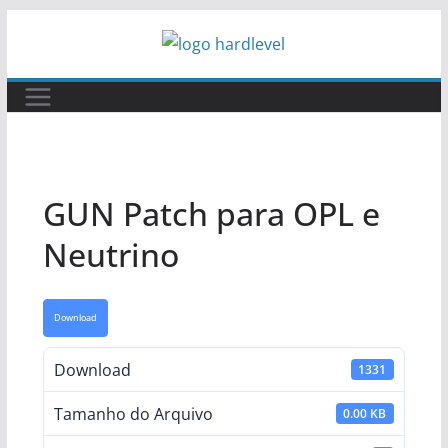
Pular
para
o
conteúdo
GUN Patch para OPL e
Neutrino
Download
Download
1331
Tamanho do Arquivo
0.00 KB