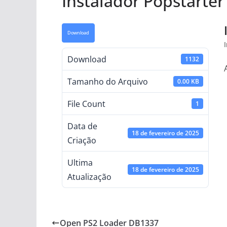
Instalador Popstarter
Download
Download
1132
Tamanho do Arquivo
0.00 KB
File Count
1
Data de
18 de fevereiro de 2025
Criação
Ultima
18 de fevereiro de 2025
Atualização
Open PS2 Loader DB1337