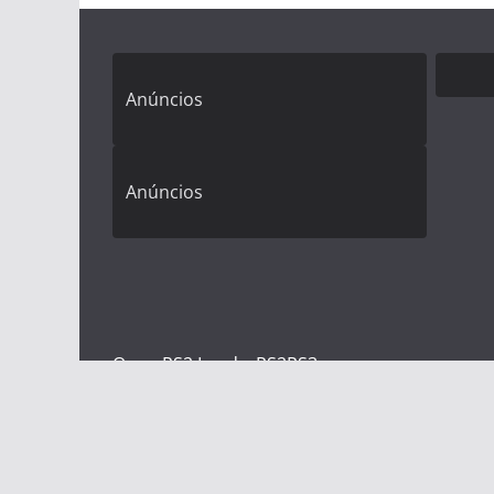
Anúncios
Anúncios
Open PS2 Loader
PS2
PS3
PS2 SUPER GUIA! Tudo sobre
Playstation 2! Aprenda tudo sobre
o PS2!
Termo de privacidade