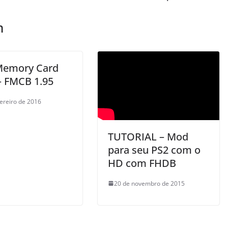
m
Memory Card
– FMCB 1.95
vereiro de 2016
TUTORIAL – Mod
para seu PS2 com o
HD com FHDB
20 de novembro de 2015