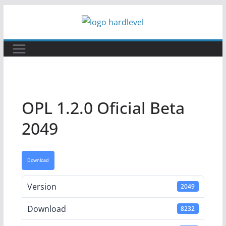
Pular
para
o
conteúdo
OPL 1.2.0 Oficial Beta
2049
Download
Version
2049
Download
8232