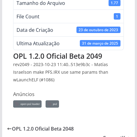
Tamanho do Arquivo
1.77
File Count
1
Data de Criação
23 de outubro de 2023
Ultima Atualização
31 de março de 2025
OPL 1.2.0 Oficial Beta 2049
rev2049 - 2023-10-23 11:40..513e9b3c - Matías
Israelson make PFS.IRX use same params than
wLaunchELF (#1086)
Anúncios
open ps2 loader
ps2
OPL 1.2.0 Oficial Beta 2048