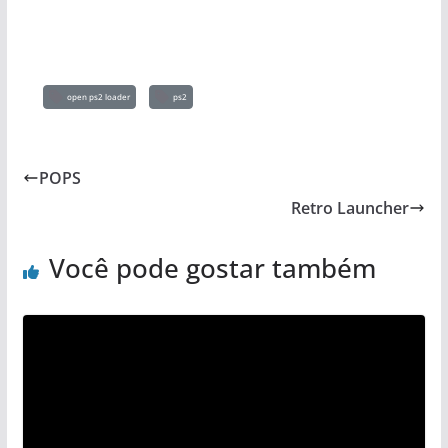
open ps2 loader
ps2
POPS
Retro Launcher
Você pode gostar também