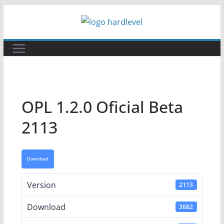
Pular
para
o
conteúdo
OPL 1.2.0 Oficial Beta
2113
Download
Version
2113
Download
3682