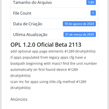
Tamanho do Arquivo
1.89
File Count
1
Data de Criação
18 de agosto de 2024
Ultima Atualização
31 de março de 2025
OPL 1.2.0 Oficial Beta 2113
add optional app page elements #1289 (KrahJohlito)
if apps populated from legacy apps cfg have a
bootpath beginning with mass? find the unit number
automatically on first found device #1289
(KrahJohlito)
scan mc for apps using title.cfg method #1289
(KrahJohlito)
Anúncios