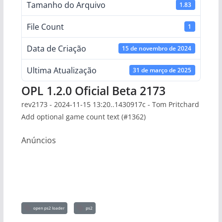
Tamanho do Arquivo
1.83
File Count
1
Data de Criação
15 de novembro de 2024
Ultima Atualização
31 de março de 2025
OPL 1.2.0 Oficial Beta 2173
rev2173 - 2024-11-15 13:20..1430917c - Tom Pritchard
Add optional game count text (#1362)
Anúncios
open ps2 loader
ps2