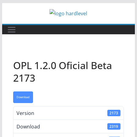
Pular
para
o
conteúdo
OPL 1.2.0 Oficial Beta
2173
Download
Version
2173
Download
2319