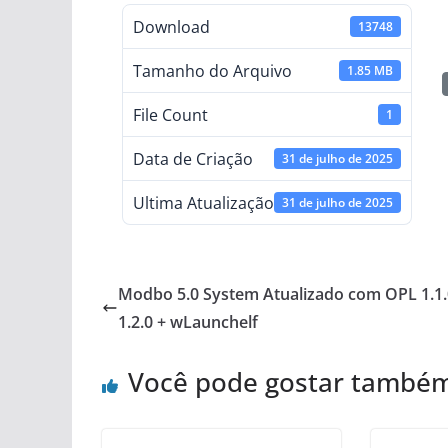
Download
13748
Tamanho do Arquivo
1.85 MB
File Count
1
Data de Criação
31 de julho de 2025
Ultima Atualização
31 de julho de 2025
Modbo 5.0 System Atualizado com OPL 1.1.
1.2.0 + wLaunchelf
Você pode gostar també