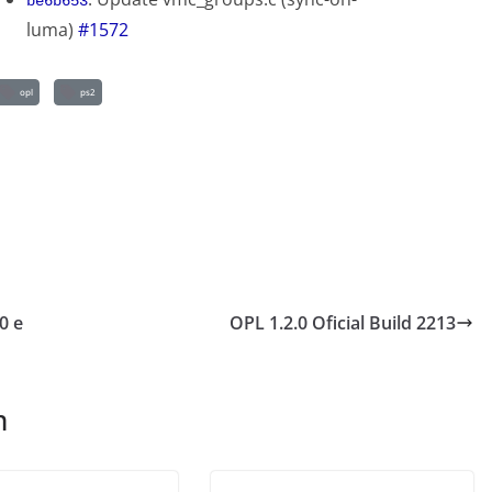
be6b653
luma)
#1572
opl
ps2
0 e
OPL 1.2.0 Oficial Build 2213
m