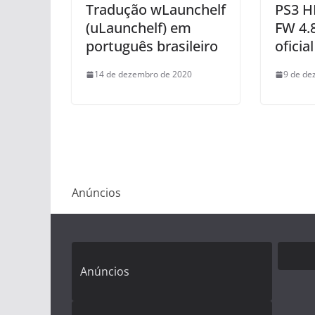
Tradução wLaunchelf
PS3 H
(uLaunchelf) em
FW 4.
português brasileiro
oficia
14 de dezembro de 2020
9 de de
Anúncios
Anúncios