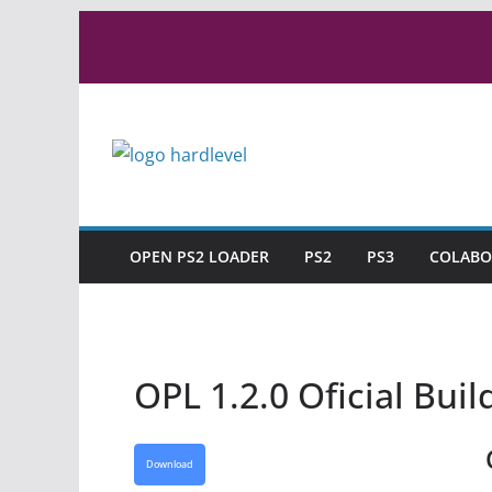
Pular
para
o
conteúdo
OPEN PS2 LOADER
PS2
PS3
COLABO
OPL 1.2.0 Oficial Buil
Download