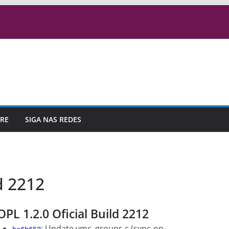
RE
SIGA NAS REDES
d 2212
OPL 1.2.0 Oficial Build 2212
: Update vmc_groups.c (sync-on-