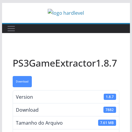
Pular
para
o
conteúdo
PS3GameExtractor1.8.7
Download
Version
1.8.7
Download
7882
Tamanho do Arquivo
7.61 MB