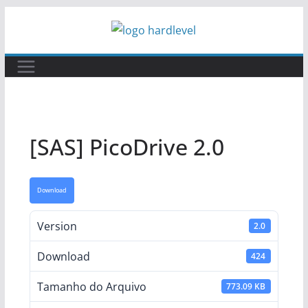
Pular
para
o
conteúdo
[SAS] PicoDrive 2.0
Download
Version
2.0
Download
424
Tamanho do Arquivo
773.09 KB