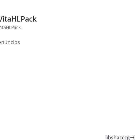
VitaHLPack
VitaHLPack
Anúncios
libshacccg