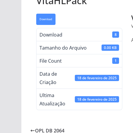
VitaHLPack
Download
Download
8
Tamanho do Arquivo
0.00 KB
File Count
1
Data de
18 de fevereiro de 2025
Criação
Ultima
18 de fevereiro de 2025
Atualização
OPL DB 2064