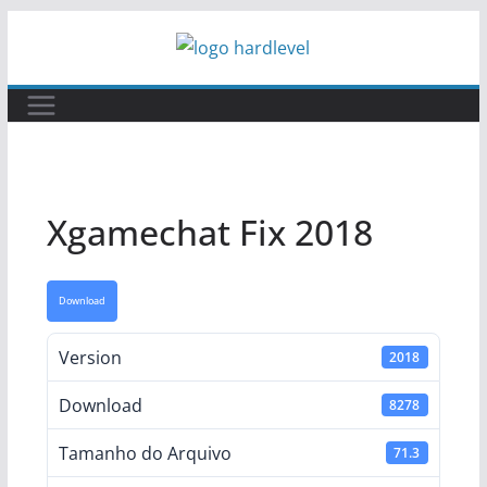
Pular
para
o
conteúdo
Xgamechat Fix 2018
Download
Version
2018
Download
8278
Tamanho do Arquivo
71.3