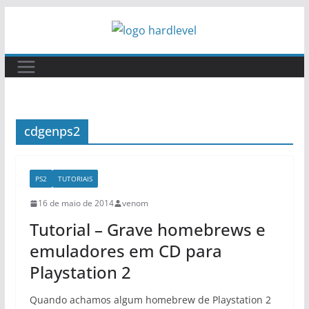
Pular
para
o
conteúdo
cdgenps2
PS2
TUTORIAIS
16 de maio de 2014
venom
Tutorial – Grave homebrews e
emuladores em CD para
Playstation 2
Quando achamos algum homebrew de Playstation 2