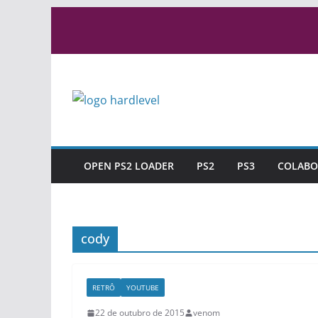
Pular
para
o
conteúdo
OPEN PS2 LOADER
PS2
PS3
COLABO
cody
RETRÔ
YOUTUBE
22 de outubro de 2015
venom