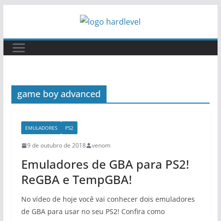
Pular
para
o
conteúdo
game boy advanced
EMULADORES
PS2
9 de outubro de 2018
venom
Emuladores de GBA para PS2!
ReGBA e TempGBA!
No vídeo de hoje você vai conhecer dois emuladores
de GBA para usar no seu PS2! Confira como