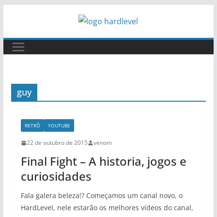
Pular
para
o
conteúdo
guy
RETRÔ
YOUTUBE
22 de outubro de 2015
venom
Final Fight – A historia, jogos e
curiosidades
Fala galera beleza!? Começamos um canal novo, o
HardLevel, nele estarão os melhores vídeos do canal,