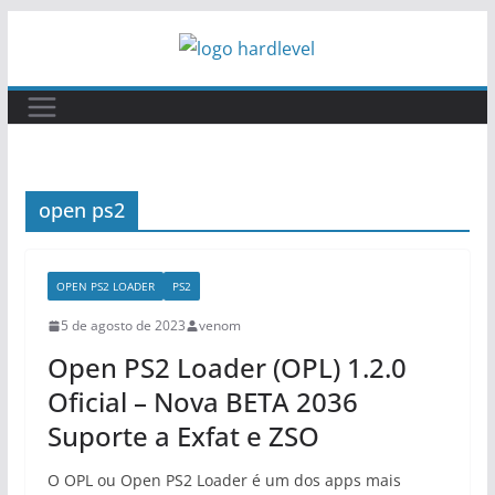
Pular
para
o
conteúdo
open ps2
OPEN PS2 LOADER
PS2
5 de agosto de 2023
venom
Open PS2 Loader (OPL) 1.2.0
Oficial – Nova BETA 2036
Suporte a Exfat e ZSO
O OPL ou Open PS2 Loader é um dos apps mais