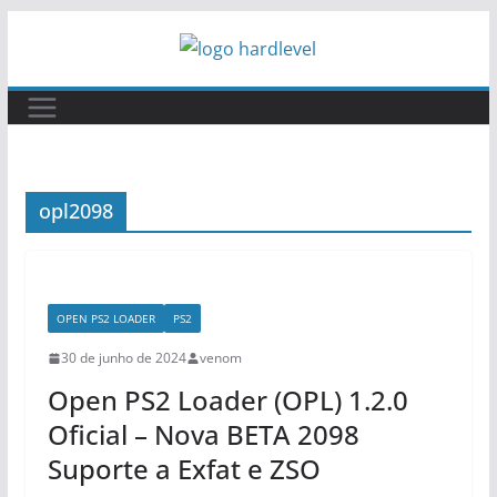
Pular
para
o
conteúdo
opl2098
OPEN PS2 LOADER
PS2
30 de junho de 2024
venom
Open PS2 Loader (OPL) 1.2.0
Oficial – Nova BETA 2098
Suporte a Exfat e ZSO