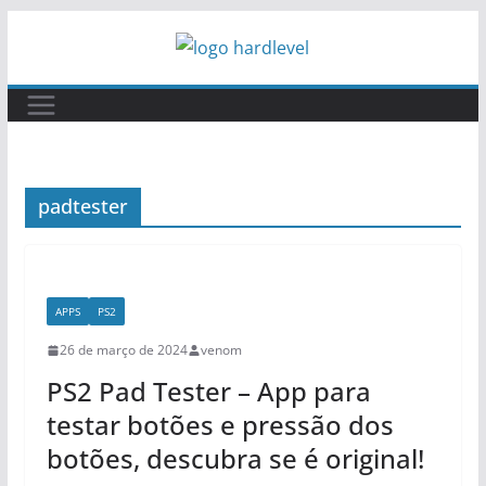
Pular
para
o
conteúdo
padtester
APPS
PS2
26 de março de 2024
venom
PS2 Pad Tester – App para
testar botões e pressão dos
botões, descubra se é original!