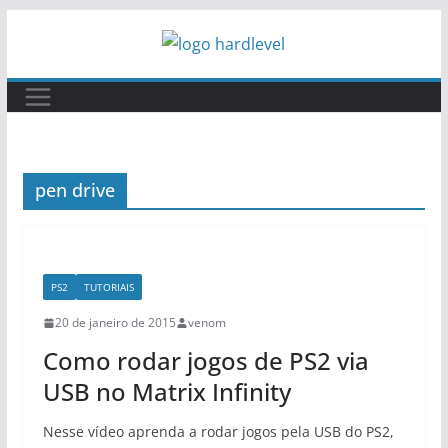
Pular
para
o
conteúdo
pen drive
PS2
TUTORIAIS
20 de janeiro de 2015
venom
Como rodar jogos de PS2 via
USB no Matrix Infinity
Nesse vídeo aprenda a rodar jogos pela USB do PS2,