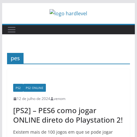
Pular
para
o
conteúdo
pes
PS2
PS2 ONLINE
12 de julho de 2024
venom
[PS2] – PES6 como jogar
ONLINE direto do Playstation 2!
Existem mais de 100 jogos em que se pode jogar