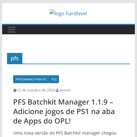
Pular
para
o
conteúdo
pfs
PROGRAMAS PARA PC
PS2
12 de outubro de 2024
venom
PFS Batchkit Manager 1.1.9 –
Adicione jogos de PS1 na aba
de Apps do OPL!
Uma nova versão do PFS Batchkit manager chegou