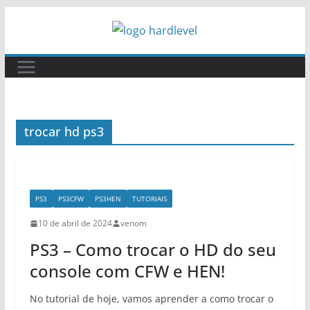
Pular
para
o
conteúdo
trocar hd ps3
PS3
PS3CFW
PS3HEN
TUTORIAIS
10 de abril de 2024
venom
PS3 – Como trocar o HD do seu
console com CFW e HEN!
No tutorial de hoje, vamos aprender a como trocar o