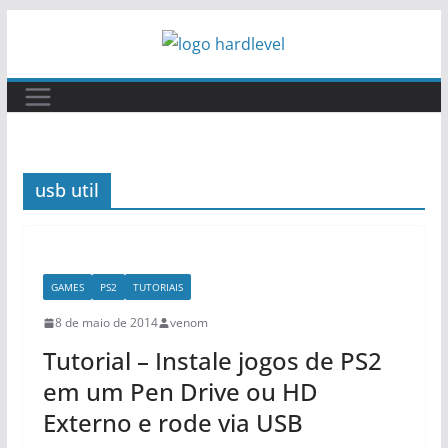
Pular
para
o
conteúdo
usb util
GAMES
PS2
TUTORIAIS
8 de maio de 2014
venom
Tutorial – Instale jogos de PS2
em um Pen Drive ou HD
Externo e rode via USB