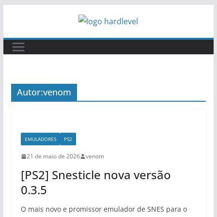
Pular
para
o
conteúdo
Autor:
venom
EMULADORES
PS2
21 de maio de 2026
venom
[PS2] Snesticle nova versão
0.3.5
O mais novo e promissor emulador de SNES para o