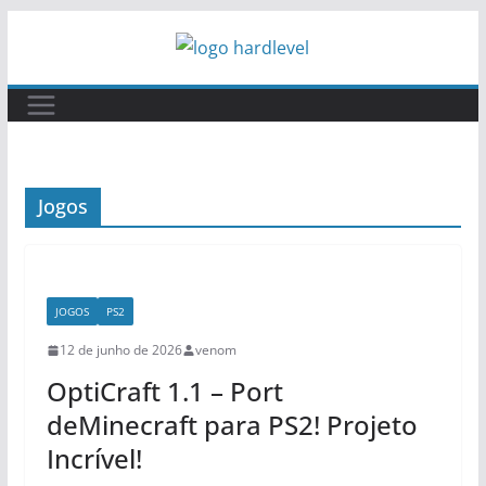
Pular
para
o
conteúdo
Jogos
JOGOS
PS2
12 de junho de 2026
venom
OptiCraft 1.1 – Port
deMinecraft para PS2! Projeto
Incrível!