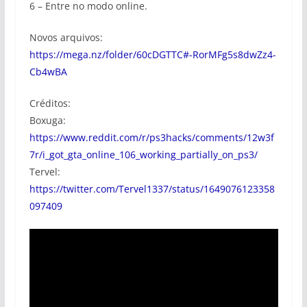
6 – Entre no modo online.
Novos arquivos:
https://mega.nz/folder/60cDGTTC#-RorMFg5s8dwZz4-
Cb4wBA
Créditos:
Boxuga:
https://www.reddit.com/r/ps3hacks/comments/12w3f
7r/i_got_gta_online_106_working_partially_on_ps3/
Tervel:
https://twitter.com/Tervel1337/status/1649076123358
097409