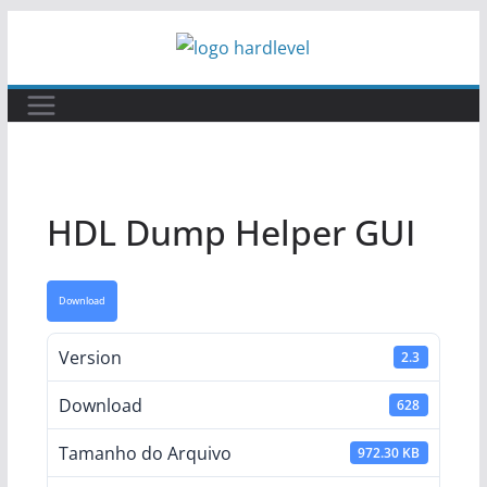
Pular
para
o
conteúdo
HDL Dump Helper GUI
Download
Version
2.3
Download
628
Tamanho do Arquivo
972.30 KB