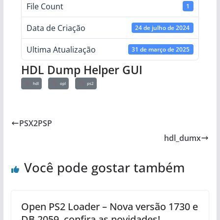
File Count
1
Data de Criação
24 de julho de 2024
Ultima Atualização
31 de março de 2025
HDL Dump Helper GUI
hdl
opl
ps2
PSX2PSP
hdl_dumx
Você pode gostar também
Open PS2 Loader – Nova versão 1730 e
DB 2059, confira as novidades!