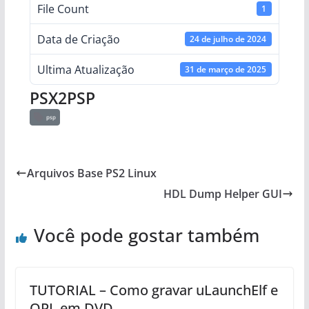
File Count
1
Data de Criação
24 de julho de 2024
Ultima Atualização
31 de março de 2025
PSX2PSP
psp
Arquivos Base PS2 Linux
HDL Dump Helper GUI
Você pode gostar também
TUTORIAL – Como gravar uLaunchElf e
OPL em DVD