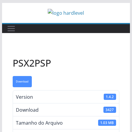
Pular
para
o
conteúdo
PSX2PSP
Download
Version
1.4.2
Download
3427
Tamanho do Arquivo
1.03 MB