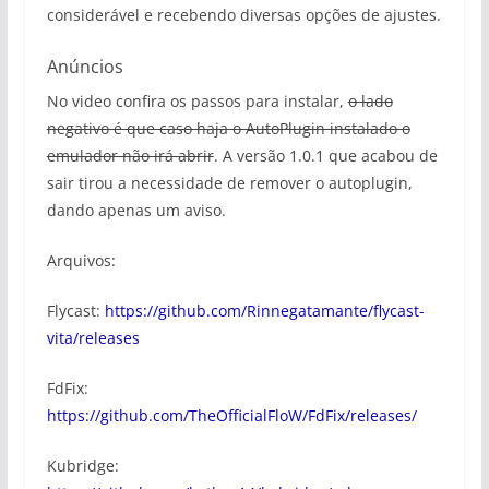
considerável e recebendo diversas opções de ajustes.
Anúncios
No video confira os passos para instalar,
o lado
negativo é que caso haja o AutoPlugin instalado o
emulador não irá abrir
. A versão 1.0.1 que acabou de
sair tirou a necessidade de remover o autoplugin,
dando apenas um aviso.
Arquivos:
Flycast:
https://github.com/Rinnegatamante/flycast-
vita/releases
FdFix:
https://github.com/TheOfficialFloW/FdFix/releases/
Kubridge: