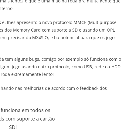
 mais lento), o que é uma mão na roda pra muita gente que
nterno!
s é, lhes apresento o novo protocolo MMCE (Multipurpose
res dos Memory Card com suporte a SD e usando um OPL
sem precisar do MX4SIO, e há potencial para que os jogos
inda tem alguns bugs, comigo por exemplo só funciona com o
 algum jogo usando outro protocolo, como USB, rede ou HDD
 roda extremamente lento!
alhando nas melhorias de acordo com o feedback dos