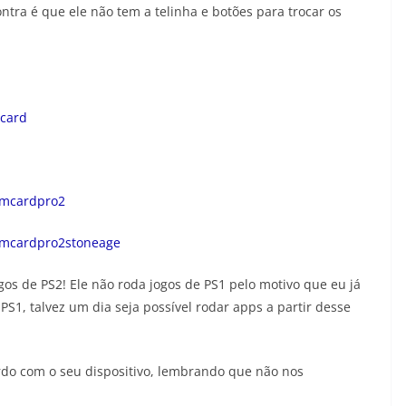
tra é que ele não tem a telinha e botões para trocar os
mcard
memcardpro2
memcardpro2stoneage
s de PS2! Ele não roda jogos de PS1 pelo motivo que eu já
S1, talvez um dia seja possível rodar apps a partir desse
rdo com o seu dispositivo, lembrando que não nos