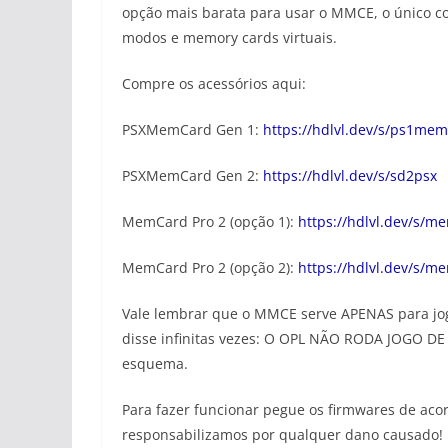
opção mais barata para usar o MMCE, o único con
modos e memory cards virtuais.
Compre os acessórios aqui:
PSXMemCard Gen 1:
https://hdlvl.dev/s/ps1me
PSXMemCard Gen 2:
https://hdlvl.dev/s/sd2psx
MemCard Pro 2 (opção 1):
https://hdlvl.dev/s/
MemCard Pro 2 (opção 2):
https://hdlvl.dev/s/
Vale lembrar que o MMCE serve APENAS para jogo
disse infinitas vezes: O OPL NÃO RODA JOGO DE P
esquema.
Para fazer funcionar pegue os firmwares de aco
responsabilizamos por qualquer dano causado!