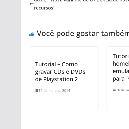
recursos!
Você pode gostar també
Tutori
home
Tutorial – Como
emula
gravar CDs e DVDs
para P
de Playstation 2
16 de m
16 de maio de 2014