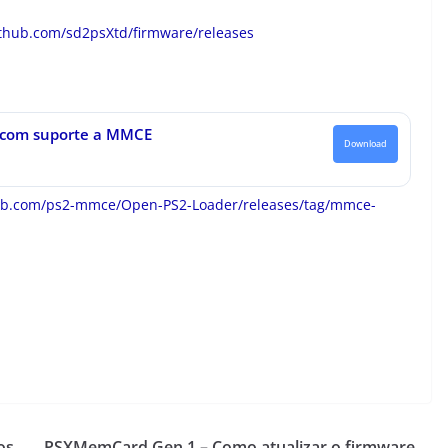
ithub.com/sd2psXtd/firmware/releases
 com suporte a MMCE
Download
hub.com/ps2-mmce/Open-PS2-Loader/releases/tag/mmce-
os
PSXMemCard Gen 1 – Como atualizar o firmware