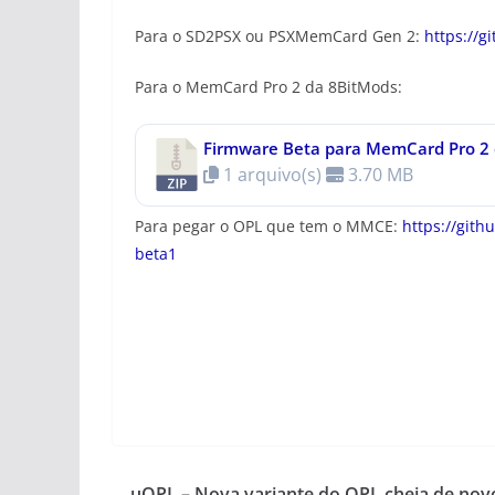
Para o SD2PSX ou PSXMemCard Gen 2:
https://g
Para o MemCard Pro 2 da 8BitMods:
Firmware Beta para MemCard Pro 2
1 arquivo(s)
3.70 MB
Para pegar o OPL que tem o MMCE:
https://git
beta1
uOPL – Nova variante do OPL cheia de nov