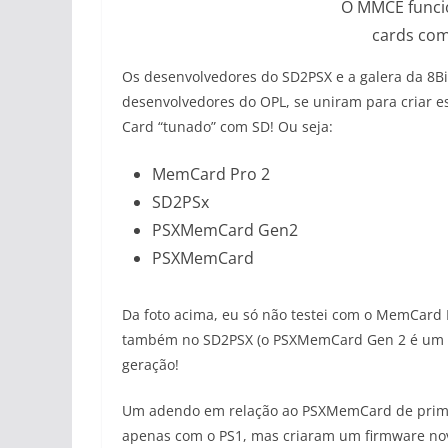
O MMCE funci
cards com
Os desenvolvedores do SD2PSX e a galera da 8
desenvolvedores do OPL, se uniram para criar 
Card “tunado” com SD! Ou seja:
MemCard Pro 2
SD2PSx
PSXMemCard Gen2
PSXMemCard
Da foto acima, eu só não testei com o MemCard 
também no SD2PSX (o PSXMemCard Gen 2 é um S
geração!
Um adendo em relação ao PSXMemCard de primeir
apenas com o PS1, mas criaram um firmware nov