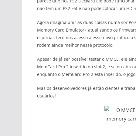
parece que nos PS2 Deckard ele pode funcionar
não tem um PS2 Fat e não pode colocar um HD i
Agora imagina unir as duas coisas numa só? Poi
Memory Card Emulator), atualizando os firmwa
especial, teremos acesso a esse novo protocolo 
rodem ainda melhor nesse protocolo!
Apesar de já ser possível testar o MMCE, ele a
MemCard Pro 2 inserido no slot 2, e se eu abro
enquanto o MemCard Pro 2 está inserido, o jogo
Mas os desenvolvedores já estão cientes e trab
usuários!