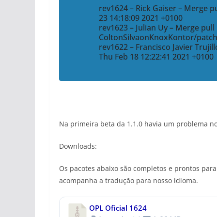
rev1624 – Rick Gaiser – Merge pu
23 14:18:09 2021 +0100
rev1623 – Julian Uy – Merge pul
ColtonSilvaonKnoxKontor/patch-4
rev1622 – Francisco Javier Truji
Thu Feb 18 12:22:41 2021 +0100
Na primeira beta da 1.1.0 havia um problema no
Downloads:
Os pacotes abaixo são completos e prontos para a
acompanha a tradução para nosso idioma.
OPL Oficial 1624