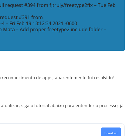
ll request #394 from fjtrujy/freetype2fix – Tue Feb
l request #391 from
 – Fri Feb 19 13:12:34 2021 -0600
llo Mata – Add proper freetype2 include folder –
 reconhecimento de apps, aparentemente foi resolvido!
tualizar, siga o tutorial abaixo para entender o processo, já
Download