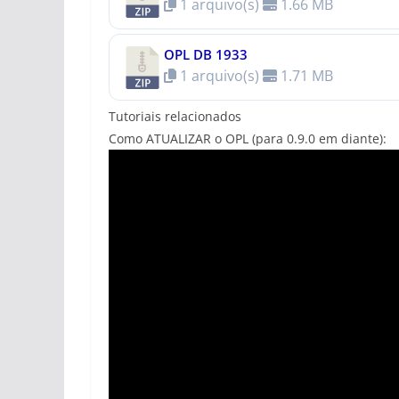
1 arquivo(s)
1.66 MB
OPL DB 1933
1 arquivo(s)
1.71 MB
Tutoriais relacionados
Como ATUALIZAR o OPL (para 0.9.0 em diante):