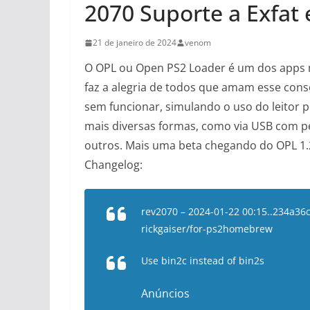
2070 Suporte a Exfat
21 de janeiro de 2024
venom
O OPL ou Open PS2 Loader é um dos apps m
faz a alegria de todos que amam esse cons
sem funcionar, simulando o uso do leitor 
mais diversas formas, como via USB com pe
outros. Mais uma beta chegando do OPL 1.2
Changelog:
rev2070 – 2024-01-22 00:15..234a36c
rickgaiser/for-ps2homebrew
Use bin2c instead of bin2s
Anúncios