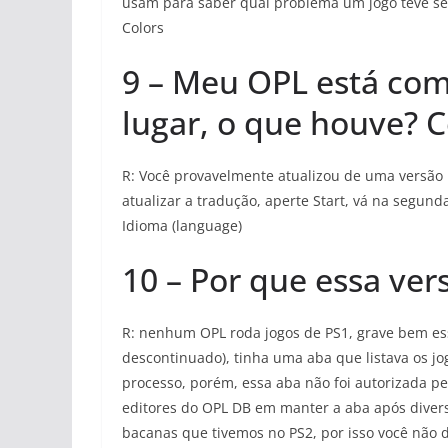
usam para saber qual problema um jogo teve se t
Colors
9 – Meu OPL está com
lugar, o que houve? 
R: Você provavelmente atualizou de uma versão 
atualizar a tradução, aperte Start, vá na segun
Idioma (language)
10 – Por que essa ver
R: nenhum OPL roda jogos de PS1, grave bem es
descontinuado), tinha uma aba que listava os j
processo, porém, essa aba não foi autorizada pe
editores do OPL DB em manter a aba após diver
bacanas que tivemos no PS2, por isso você não d