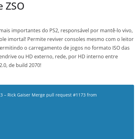
 e ZSO
ais importantes do PS2, responsável por mantê-lo vivo,
ole imortal! Permite reviver consoles mesmo com o leitor
permitindo o carregamento de jogos no formato ISO das
ndrive ou HD externo, rede, por HD interno entre
.0, de build 2070!
3 – Rick Gaiser Merge pull request #1173 from