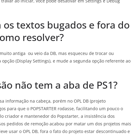
ravar ao iniciar, você pode desativar em Settings e Debug
 os textos bugados e fora do
Como resolver?
muito antiga ou veio da DB, mas esqueceu de trocar ou
da opção (Display Settings), e mude a segunda opção referente ao
são não tem a aba de PS1?
sa informação na cabeça, porém no OPL DB (projeto
ogos para que o POPSTARTER rodasse, facilitando um pouco o
lo criador e mantenedor do Popstarter, a insistência dos
sos pedidos de remoção acabou por matar um dos projetos mais
eve usar o OPL DB, fora o fato do projeto estar descontinuado e