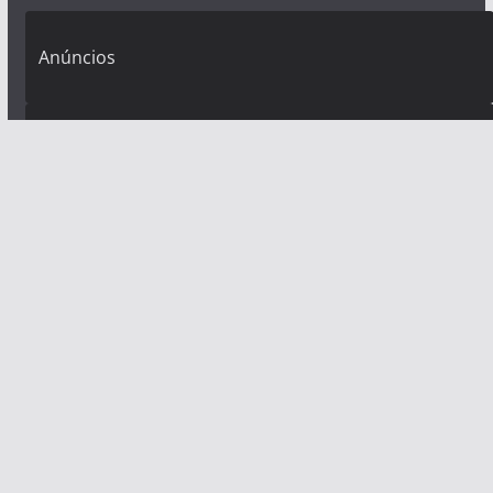
Anúncios
Anúncios
Anúncios
Open PS2 Loader
PS2
PS3
PS2 SUPER GUIA! Tudo sobre Playstation 2! Aprenda
tudo sobre o PS2!
Termo de privacidade
Colabore com o site e canais!