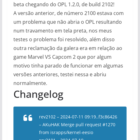
beta chegando do OPL 1.2.0, de build 2102!
A versão anterior, de número 2100 estava com
um problema que não abria o OPL resultando
num travamento em tela preta, nos meus
testes o problema foi resolvido, além disso
outra reclamação da galera era em relação ao
game Marvel VS Capcom 2 que por algum
motivo tinha parado de funcionar em algumas
versões anteriores, testei nessa e abriu
normalmente.
Changelog
rev2102 – 2024-07-11 09:19..f3c86426
– AKuHAK Merge pull request #1270
from israpps/kernel-eesio