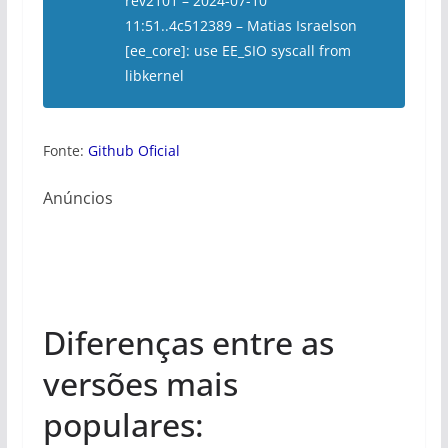
rev2101 – 2024-07-10
11:51..4c512389 – Matias Israelson
[ee_core]: use EE_SIO syscall from
libkernel
Fonte:
Github Oficial
Anúncios
Diferenças entre as
versões mais
populares: