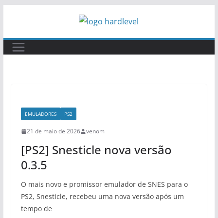
Pular
para
o
conteúdo
EMULADORES
PS2
21 de maio de 2026
venom
[PS2] Snesticle nova versão
0.3.5
O mais novo e promissor emulador de SNES para o
PS2, Snesticle, recebeu uma nova versão após um
tempo de