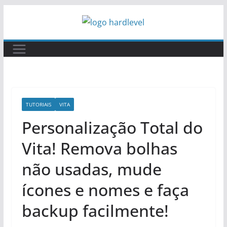
Pular
para
o
conteúdo
TUTORIAIS
VITA
Personalização Total do
Vita! Remova bolhas
não usadas, mude
ícones e nomes e faça
backup facilmente!