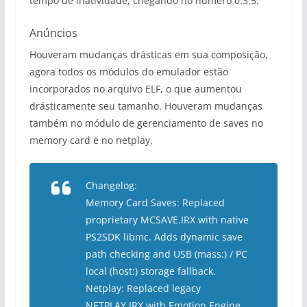
tempo de inatividade, chegando no número 0.3.5.
Anúncios
Houveram mudanças drásticas em sua composição,
agora todos os módulos do emulador estão
incorporados no arquivo ELF, o que aumentou
drásticamente seu tamanho. Houveram mudanças
também no módulo de gerenciamento de saves no
memory card e no netplay.
Changelog:
Memory Card Saves: Replaced
proprietary MCSAVE.IRX with native
PS2SDK libmc. Adds dynamic save
path checking and USB (mass:) / PC
local (host:) storage fallback.
Netplay: Replaced legacy
NETPLAY.IRX with Emotion Engine