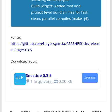
Build Scripts: Added root and
project-level build.sh files for fast,
clean, parallel compiles (make -j4).
Fonte:
https://github.com/hugorsgarcia/PS2SNESticle/releas
es/tag/v0.3.5
Download aqui:
Snesticle 0.3.5
Download
1 arquivo(s)
0.00 KB