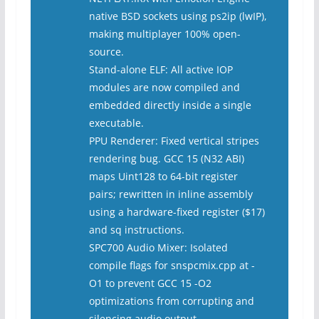
native BSD sockets using ps2ip (lwIP),
making multiplayer 100% open-
source.
Stand-alone ELF: All active IOP
modules are now compiled and
embedded directly inside a single
executable.
PPU Renderer: Fixed vertical stripes
rendering bug. GCC 15 (N32 ABI)
maps Uint128 to 64-bit register
pairs; rewritten in inline assembly
using a hardware-fixed register ($17)
and sq instructions.
SPC700 Audio Mixer: Isolated
compile flags for snspcmix.cpp at -
O1 to prevent GCC 15 -O2
optimizations from corrupting and
silencing audio output.