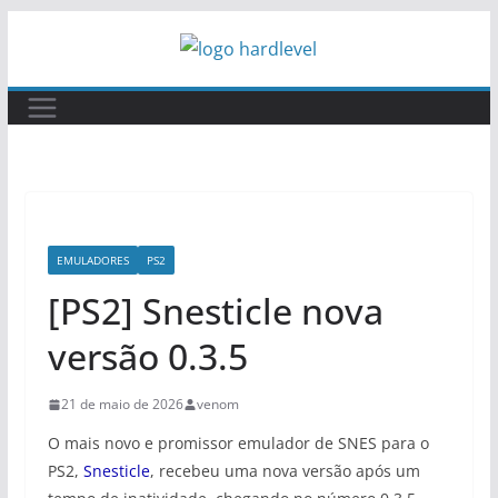
Pular
para
o
conteúdo
EMULADORES
PS2
[PS2] Snesticle nova
versão 0.3.5
21 de maio de 2026
venom
O mais novo e promissor emulador de SNES para o
PS2,
Snesticle
, recebeu uma nova versão após um