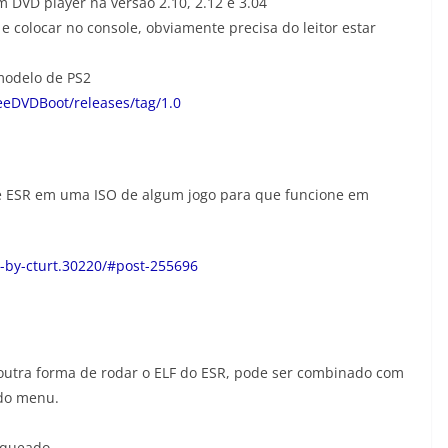
 DVD player na versão 2.10, 2.12 e 3.04
e colocar no console, obviamente precisa do leitor estar
modelo de PS2
eDVDBoot/releases/tag/1.0
e ESR em uma ISO de algum jogo para que funcione em
-by-cturt.30220/#post-255696
outra forma de rodar o ELF do ESR, pode ser combinado com
 do menu.
queado.