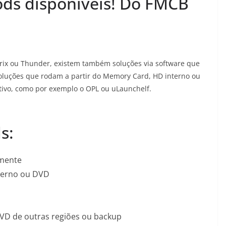
ods disponíveis! Do FMCB
ix ou Thunder, existem também soluções via software que
soluções que rodam a partir do Memory Card, HD interno ou
tivo, como por exemplo o OPL ou uLaunchelf.
s:
mente
terno ou DVD
VD de outras regiões ou backup