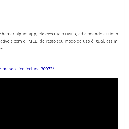
 chamar algum app, ele executa o FMCB, adicionando assim o
íveis com o FMCB, de resto seu modo de uso é igual, assim
e.
e-mcboot-for-fortuna.30973/