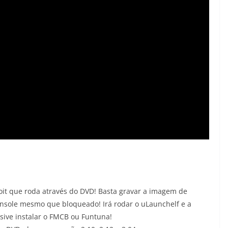
it que roda através do DVD! Basta gravar a imagem de
onsole mesmo que bloqueado! Irá rodar o uLaunchelf e a
lusive instalar o FMCB ou Funtuna!