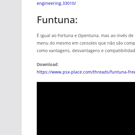
engineering.33010/
Funtuna:
É igual ao Fortuna e Opentuna, mas ao invés de
menu do mesmo em consoles que não são compat
como vantagens, desvantagens e compatibilidad
Download
:
https://www.psx-place.com/threads/funtuna-fre