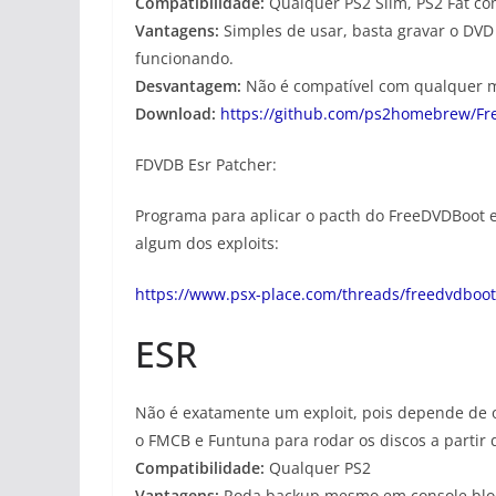
Compatibilidade:
Qualquer PS2 Slim, PS2 Fat com
Vantagens:
Simples de usar, basta gravar o DVD 
funcionando.
Desvantagem:
Não é compatível com qualquer 
Download:
https://github.com/ps2homebrew/Fre
FDVDB Esr Patcher:
Programa para aplicar o pacth do FreeDVDBoot 
algum dos exploits:
https://www.psx-place.com/threads/freedvdboot
ESR
Não é exatamente um exploit, pois depende de 
o FMCB e Funtuna para rodar os discos a partir
Compatibilidade:
Qualquer PS2
Vantagens:
Roda backup mesmo em console blo