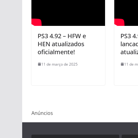
PS3 4.92 – HFW e
PS3 4
HEN atualizados
lanca
oficialmente!
atuali
11 de março de 2025
11 de m
Anúncios