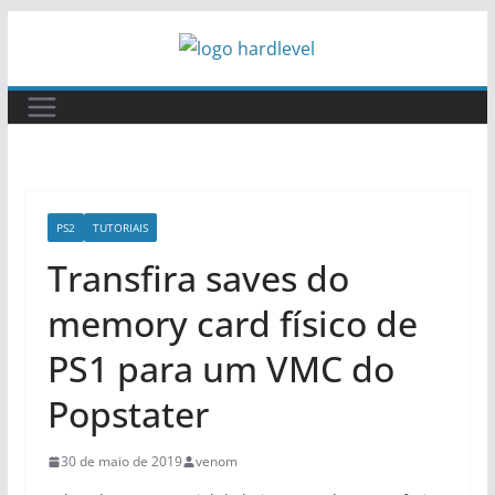
Pular
para
o
conteúdo
PS2
TUTORIAIS
Transfira saves do
memory card físico de
PS1 para um VMC do
Popstater
30 de maio de 2019
venom