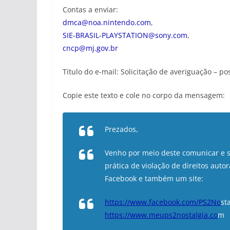
Contas a enviar:
dmca@noa.nintendo.com
,
SIE-BRASIL-PLAYSTATION@sony.com
,
cncp@mj.gov.br
Título do e-mail: Solicitação de averiguação – pos
Copie este texto e cole no corpo da mensagem:
Prezados,
Venho por meio deste comunicar e so
prática de violação de direitos auto
Facebook e também um site:
https://www.facebook.com/PS2No
st
https://www.meups2nostalgia.co
m