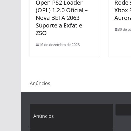
Open PS2 Loader
Rode 
(OPL) 1.2.0 Oficial –
Xbox 
Nova BETA 2063
Aurora
Suporte a Exfat e
30 de o
ZSO
16 de dezembro de 2023
Anúncios
Anúncios