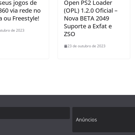
seus jogos de
Open PS2 Loader
360 via rede no
(OPL) 1.2.0 Oficial –
 ou Freestyle!
Nova BETA 2049
Suporte a Exfat e
utubro de 2023
ZSO
23 de outubro de 2023
Anúncios