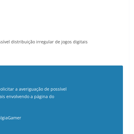
sível distribuição irregular de jogos digitais
licitar a averiguação de possível
rais envolvendo a página do
algiaGamer