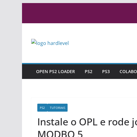
Pular
para
o
conteúdo
OPEN PS2 LOADER
PS2
PS3
COLABO
PS2
TUTORIAIS
Instale o OPL e rode 
MODBO 5