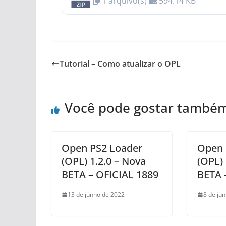
1 arquivo(s)
594.14 KB
Tutorial – Como atualizar o OPL
Você pode gostar també
Open PS2 Loader
Open 
(OPL) 1.2.0 – Nova
(OPL) 
BETA – OFICIAL 1889
BETA 
13 de junho de 2022
8 de ju