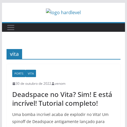
Pular
para
o
conteúdo
vita
PORTS
VITA
30 de outubro de 2022
venom
Deadspace no Vita? Sim! E está
incrível! Tutorial completo!
Uma bomba incrível acaba de explodir no Vita! Um
spinoff de Deadspace antigamente lançado para