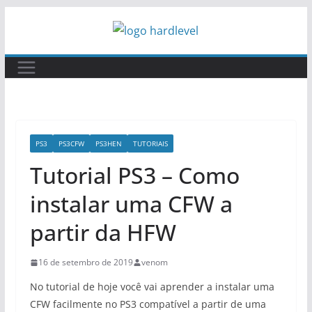
Pular
para
o
conteúdo
PS3
PS3CFW
PS3HEN
TUTORIAIS
Tutorial PS3 – Como
instalar uma CFW a
partir da HFW
16 de setembro de 2019
venom
No tutorial de hoje você vai aprender a instalar uma
CFW facilmente no PS3 compatível a partir de uma