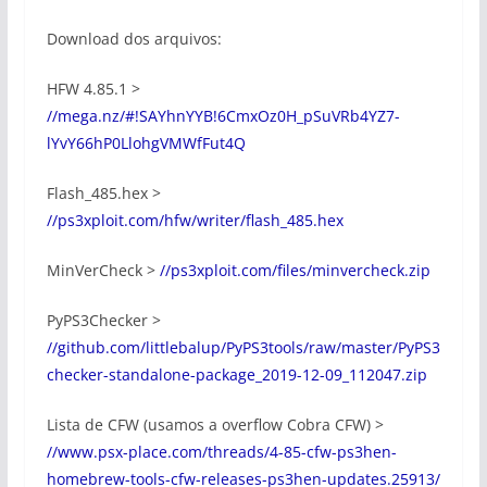
Download dos arquivos:
HFW 4.85.1 >
//mega.nz/#!SAYhnYYB!6CmxOz0H_pSuVRb4YZ7-
lYvY66hP0LlohgVMWfFut4Q
Flash_485.hex >
//ps3xploit.com/hfw/writer/flash_485.hex
MinVerCheck >
//ps3xploit.com/files/minvercheck.zip
PyPS3Checker >
//github.com/littlebalup/PyPS3tools/raw/master/PyPS3
checker-standalone-package_2019-12-09_112047.zip
Lista de CFW (usamos a overflow Cobra CFW) >
//www.psx-place.com/threads/4-85-cfw-ps3hen-
homebrew-tools-cfw-releases-ps3hen-updates.25913/