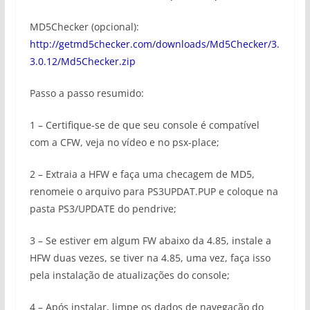
MD5Checker (opcional):
http://getmd5checker.com/downloads/Md5Checker/3.
3.0.12/Md5Checker.zip
Passo a passo resumido:
1 – Certifique-se de que seu console é compatível
com a CFW, veja no vídeo e no psx-place;
2 – Extraia a HFW e faça uma checagem de MD5,
renomeie o arquivo para PS3UPDAT.PUP e coloque na
pasta PS3/UPDATE do pendrive;
3 – Se estiver em algum FW abaixo da 4.85, instale a
HFW duas vezes, se tiver na 4.85, uma vez, faça isso
pela instalação de atualizações do console;
4 – Após instalar, limpe os dados de navegação do