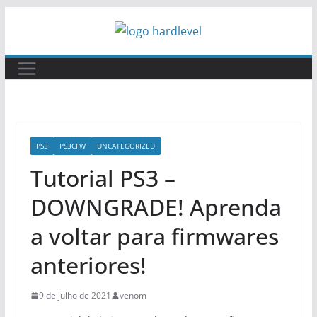
Pular
para
o
conteúdo
PS3
PS3CFW
UNCATEGORIZED
Tutorial PS3 –
DOWNGRADE! Aprenda
a voltar para firmwares
anteriores!
9 de julho de 2021
venom