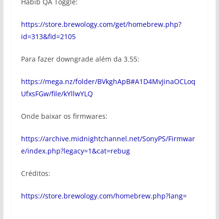
Habib QA Toggle:
https://store.brewology.com/get/homebrew.php?
id=313&fid=2105
Para fazer downgrade além da 3.55:
https://mega.nz/folder/BVkghApB#A1D4MvJinaOCLoq
UfxsFGw/file/kYllwYLQ
Onde baixar os firmwares:
https://archive.midnightchannel.net/SonyPS/Firmwar
e/index.php?legacy=1&cat=rebug
Créditos:
https://store.brewology.com/homebrew.php?lang=